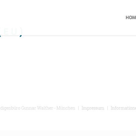
HOM
(EU)
ndigenbüro Gunnar Walther - München |
Impressum
|
Information